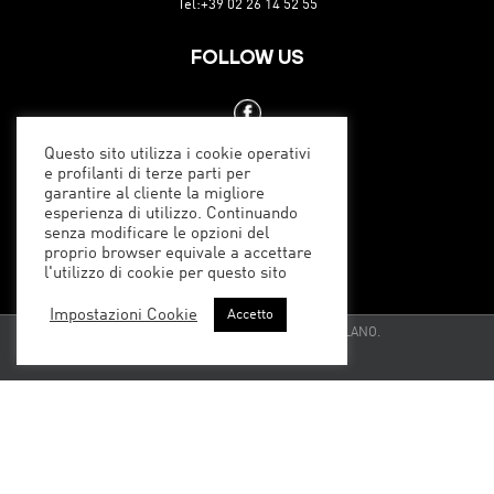
Tel:+39 02 26 14 52 55
FOLLOW US
Questo sito utilizza i cookie operativi
e profilanti di terze parti per
garantire al cliente la migliore
esperienza di utilizzo. Continuando
senza modificare le opzioni del
proprio browser equivale a accettare
l'utilizzo di cookie per questo sito
Impostazioni Cookie
Accetto
Jute Sport Srl Via Asiago, 26 20128 – MILANO.
Powered by
For assistance, please contact us at (800) 982-9337