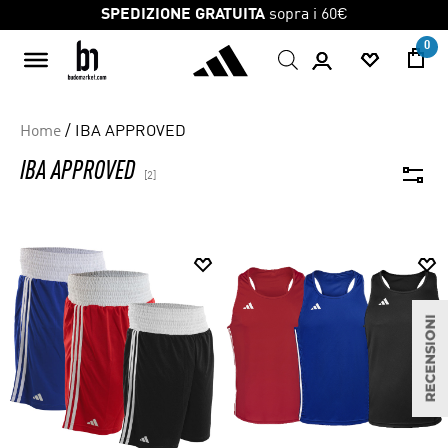
Skip
SPEDIZIONE GRATUITA
sopra i 60€
to
0
content
Home
/ IBA APPROVED
IBA APPROVED
[2]