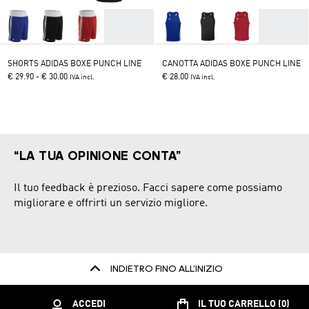
THIS
SHORTS ADIDAS BOXE PUNCH LINE
CANOTTA ADIDAS BOXE PUNCH LINE
PRODUCT
THIS
€ 29.90 - € 30.00
€ 28.00
IVA incl.
IVA incl.
HAS
PRODUCT
MULTIPLE
HAS
VARIANTS.
MULTIPLE
THE
VARIANTS.
OPTIONS
THE
MAY
OPTIONS
BE
MAY
“LA TUA OPINIONE CONTA”
CHOSEN
BE
ON
CHOSEN
THE
ON
Il tuo feedback è prezioso. Facci sapere come possiamo
PRODUCT
THE
migliorare e offrirti un servizio migliore.
PAGE
PRODUCT
PAGE
INDIETRO FINO ALL'INIZIO
ACCEDI
IL TUO CARRELLO (0)