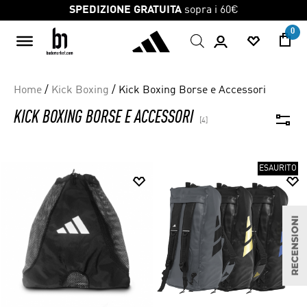
Skip
SPEDIZIONE GRATUITA
sopra i 60€
to
0
content
Home
/
Kick Boxing
/ Kick Boxing Borse e Accessori
KICK BOXING BORSE E ACCESSORI
[4]
ESAURITO