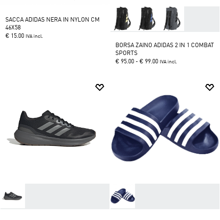
SACCA ADIDAS NERA IN NYLON CM
46X58
€ 15.00
IVA incl.
BORSA ZAINO ADIDAS 2 IN 1 COMBAT
THIS
SPORTS
PRODUCT
€ 95.00 - € 99.00
IVA incl.
HAS
MULTIPLE
VARIANTS.
THE
OPTIONS
MAY
BE
CHOSEN
ON
THE
PRODUCT
PAGE