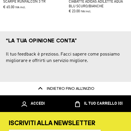
THIS
SCARPE RUNFALCON 3 TR
CIABATTE ADIDAS ADILETTE AQUA
PRODUCT
THIS
BLU SCURO/BIANCHE
€ 65.00
IVA incl.
HAS
PRODUCT
€ 23.00
IVA incl.
MULTIPLE
HAS
VARIANTS.
MULTIPLE
THE
VARIANTS.
OPTIONS
THE
MAY
OPTIONS
BE
MAY
“LA TUA OPINIONE CONTA”
CHOSEN
BE
ON
CHOSEN
THE
ON
Il tuo feedback è prezioso. Facci sapere come possiamo
PRODUCT
THE
migliorare e offrirti un servizio migliore.
PAGE
PRODUCT
PAGE
INDIETRO FINO ALL'INIZIO
ACCEDI
IL TUO CARRELLO (0)
ISCRIVITI ALLA NEWSLETTER