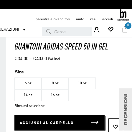
palestre e rivenditori
aiuto
resi
accedi
0
Products
DERAZIONI
search
GUANTONI ADIDAS SPEED 50 IN GEL
€
34.00
–
€
40.00
IVA incl.
Size
6 oz
8 oz
10 oz
14 oz
16 oz
Rimuovi selezione
AGGIUNGI AL CARRELLO