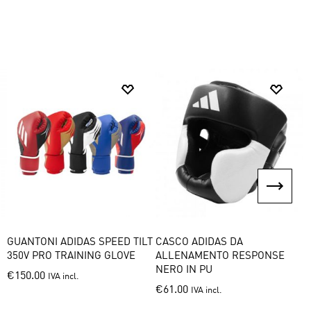
options
options
o
may
may
m
be
be
b
chosen
chosen
c
on
on
o
the
the
t
product
product
p
page
page
p
GUANTONI ADIDAS SPEED TILT
CASCO ADIDAS DA
G
350V PRO TRAINING GLOVE
ALLENAMENTO RESPONSE
T
NERO IN PU
This
€
150.00
IVA incl.
This
€
61.00
IVA incl.
product
product
has