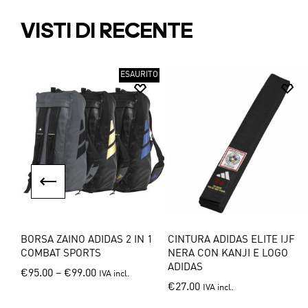
The
options
options
may
VISTI DI RECENTE
may
be
be
chosen
chosen
on
ESAURITO
on
the
the
product
product
page
page
I
BORSA ZAINO ADIDAS 2 IN 1
CINTURA ADIDAS ELITE IJF
COMBAT SPORTS
NERA CON KANJI E LOGO
ADIDAS
This
€
95.00
–
€
99.00
IVA incl.
This
€
27.00
IVA incl.
product
product
has