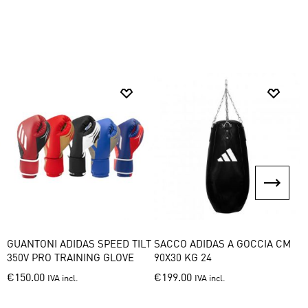
has
multiple
multiple
variants.
variants.
The
The
options
options
may
may
be
be
chosen
chosen
on
on
the
the
product
product
page
page
GUANTONI ADIDAS SPEED TILT
SACCO ADIDAS A GOCCIA CM
S
350V PRO TRAINING GLOVE
90X30 KG 24
This
This
€
150.00
€
199.00
IVA incl.
IVA incl.
product
product