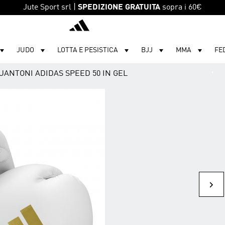
Jute Sport srl |
SPEDIZIONE GRATUITA
sopra i 60€
adidas
JUDO
LOTTA E PESISTICA
BJJ
MMA
FE
UANTONI ADIDAS SPEED 50 IN GEL