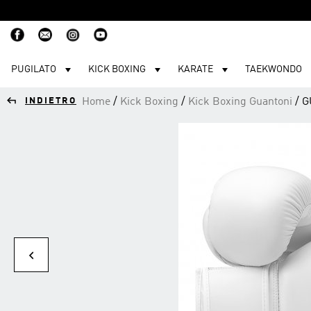
PUGILATO
KICK BOXING
KARATE
TAEKWONDO
Skip
to
INDIETRO
Home
/
Kick Boxing
/
Kick Boxing Guantoni
/ G
content