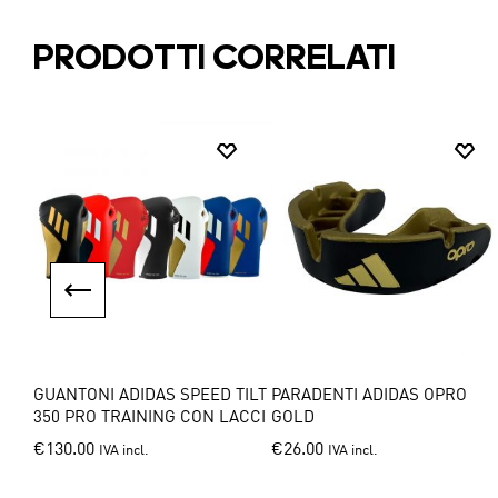
has
multiple
multiple
variants.
PRODOTTI CORRELATI
variants.
The
The
options
options
may
ITO
may
be
be
chosen
chosen
on
on
the
the
product
product
page
page
GUANTONI ADIDAS SPEED TILT
PARADENTI ADIDAS OPRO
350 PRO TRAINING CON LACCI
GOLD
This
This
€
130.00
€
26.00
IVA incl.
IVA incl.
product
product