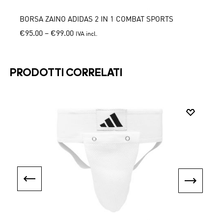
BORSA ZAINO ADIDAS 2 IN 1 COMBAT SPORTS
GUANT
€
95.00
–
€
99.00
€
24.0
IVA incl.
This
This
product
produ
has
has
PRODOTTI CORRELATI
multiple
multi
variants.
varian
The
The
options
optio
may
may
be
be
chosen
chos
on
on
the
the
product
produ
page
page