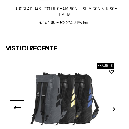
JUDOGI ADIDAS J730 IJF CHAMPION III SLIM CON STRISCE
ITALIA
€
164.00
–
€
269.50
IVA incl.
Th
This
pr
product
h
has
mu
VISTI DI RECENTE
multiple
va
variants.
T
The
op
ESAURITO
options
m
may
b
be
c
chosen
o
on
th
the
pr
product
p
page