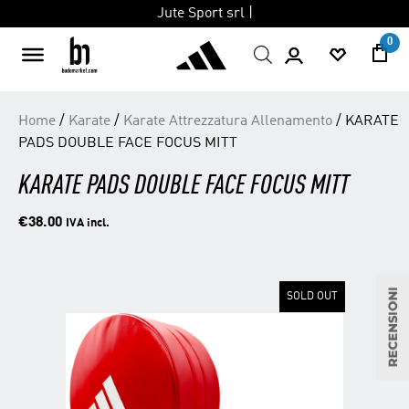
Jute Sport srl |
0
Skip
Home
/
Karate
/
Karate Attrezzatura Allenamento
/ KARATE
to
PADS DOUBLE FACE FOCUS MITT
content
KARATE PADS DOUBLE FACE FOCUS MITT
€
38.00
IVA incl.
SOLD OUT