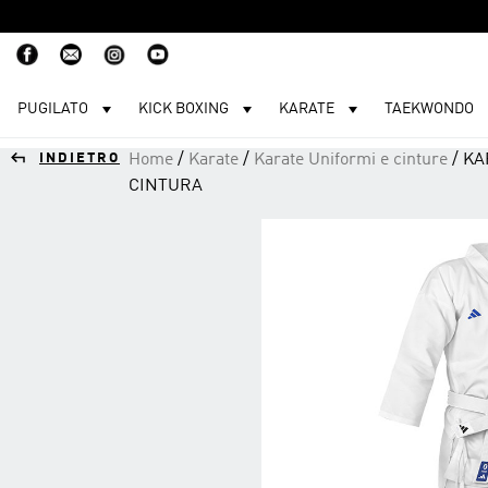
PUGILATO
KICK BOXING
KARATE
TAEKWONDO
Skip
to
INDIETRO
Home
/
Karate
/
Karate Uniformi e cinture
/ KA
content
CINTURA