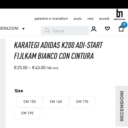
palestre e rivenditori
aiuto
resi
accedi
0
Products
DERAZIONI
search
KARATEGI ADIDAS K200 ADI-START
FIJLKAM BIANCO CON CINTURA
€
25.00
–
€
43.00
IVA incl.
Size
CM 150
CM 160
CM 170
CM 190