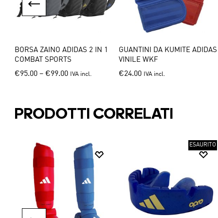
I
BORSA ZAINO ADIDAS 2 IN 1
GUANTINI DA KUMITE ADIDAS
COMBAT SPORTS
VINILE WKF
This
This
€
95.00
–
€
99.00
€
24.00
IVA incl.
IVA incl.
product
product
has
has
multiple
multiple
PRODOTTI CORRELATI
variants.
variants.
The
The
options
options
ESAURITO
may
may
be
be
chosen
chosen
on
on
the
the
product
product