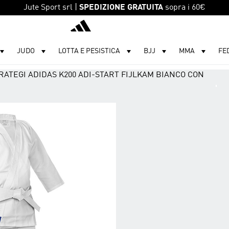
Jute Sport srl |
SPEDIZIONE GRATUITA
sopra i 60€
adidas
JUDO
LOTTA E PESISTICA
BJJ
MMA
FE
RATEGI ADIDAS K200 ADI-START FIJLKAM BIANCO CON