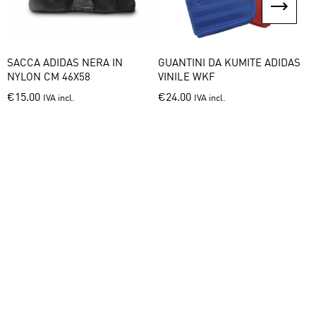
page
SACCA ADIDAS NERA IN
GUANTINI DA KUMITE ADIDAS
P
NYLON CM 46X58
VINILE WKF
P
This
€
15.00
€
24.00
IVA incl.
IVA incl.
ct
product
has
le
multiple
ts.
variants.
The
s
options
may
be
n
chosen
on
the
ct
product