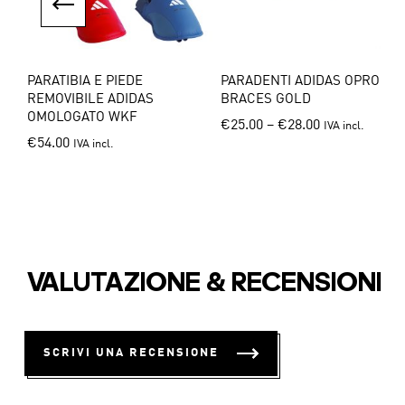
page
page
PARATIBIA E PIEDE
PARADENTI ADIDAS OPRO
REMOVIBILE ADIDAS
BRACES GOLD
OMOLOGATO WKF
This
€
25.00
–
€
28.00
IVA incl.
This
€
54.00
IVA incl.
produ
product
has
has
multip
multiple
varian
variants.
The
The
option
options
may
VALUTAZIONE & RECENSIONI
may
be
be
chose
chosen
on
SCRIVI UNA RECENSIONE
on
the
the
produ
product