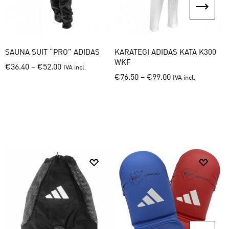
SAUNA SUIT “PRO” ADIDAS
KARATEGI ADIDAS KATA K300
P
WKF
K
This
€
36.40
–
€
52.00
IVA incl.
This
€
76.50
–
€
99.00
IVA incl.
product
product
has
has
multiple
multiple
variants.
variants.
The
The
options
options
may
may
be
be
chosen
chosen
on
on
the
the
product
product
page