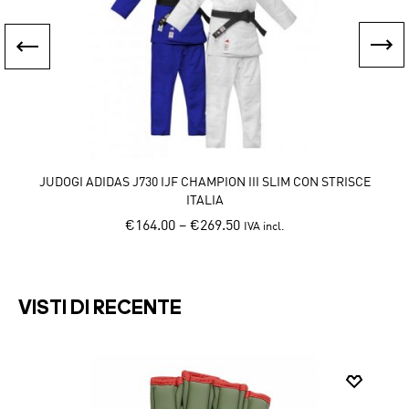
JUDOGI ADIDAS J730 IJF CHAMPION III SLIM CON STRISCE
ITALIA
€
164.00
–
€
269.50
IVA incl.
Th
This
pr
product
h
has
mu
VISTI DI RECENTE
multiple
va
variants.
T
The
op
options
m
may
b