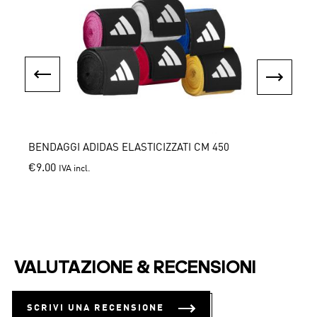
be
chosen
on
the
product
page
BENDAGGI ADIDAS ELASTICIZZATI CM 450
CONC
€
9.00
€
15.0
IVA incl.
This
This
product
produ
has
has
multiple
multi
variants.
varian
VALUTAZIONE & RECENSIONI
The
The
options
optio
may
may
SCRIVI UNA RECENSIONE