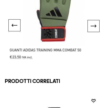
be
c
chosen
o
on
th
the
pr
product
p
page
GUANTI ADIDAS TRAINING MMA COMBAT 50
SACC
€
23.50
€
15.0
IVA incl.
This
product
has
multiple
PRODOTTI CORRELATI
variants.
The
options
may