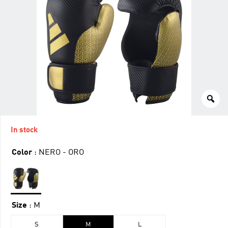
In stock
Color
: NERO - ORO
Size
: M
S
M
L