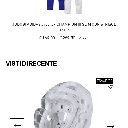
JUDOGI ADIDAS J730 IJF CHAMPION III SLIM CON STRISCE
ITALIA
€
164.00
–
€
269.50
IVA incl.
Th
This
pr
product
h
has
mu
VISTI DI RECENTE
multiple
va
variants.
T
The
op
ESAURITO
options
m
may
b
be
c
chosen
o
on
th
the
pr
product