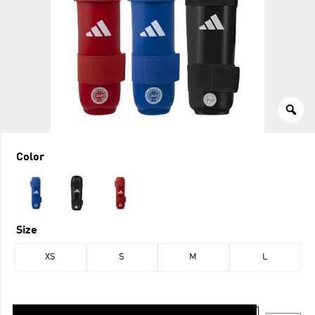
Color
Size
XS
S
M
L