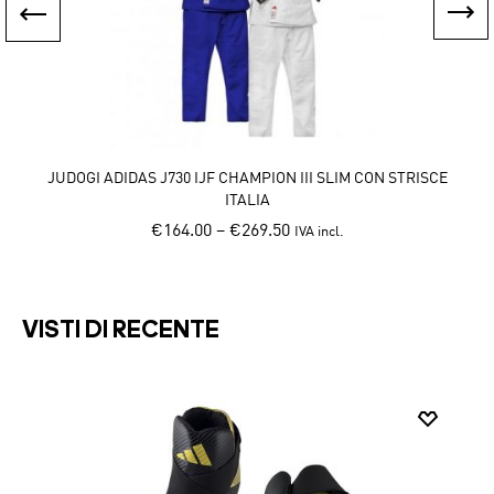
JUDOGI ADIDAS J730 IJF CHAMPION III SLIM CON STRISCE
ITALIA
€
164.00
–
€
269.50
IVA incl.
Th
This
pr
product
h
has
mu
VISTI DI RECENTE
multiple
va
variants.
T
The
op
options
m
may
b
be
c