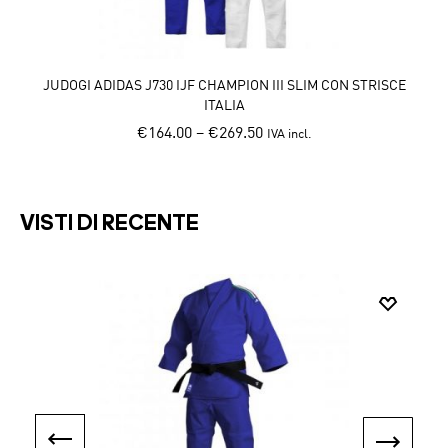
JUDOGI ADIDAS J730 IJF CHAMPION III SLIM CON STRISCE
ITALIA
€
164.00
–
€
269.50
IVA incl.
Th
This
pr
product
h
has
mu
VISTI DI RECENTE
multiple
va
variants.
T
The
op
options
m
may
b
be
c
chosen
o
on
th
the
pr
product