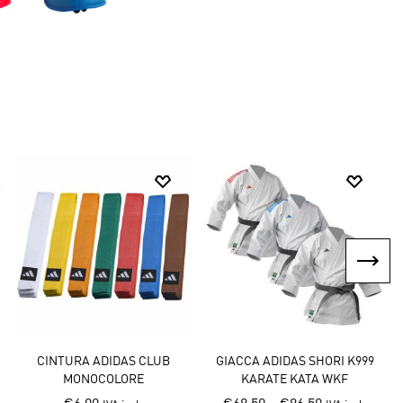
UDOGI ADIDAS J730 IJF
JUDOGI ADIDAS J500 BIANCO
PARATIB
HAMPION III SLIM CON
CON STRISCE ITALIA
ADID
STRISCE ITALIA