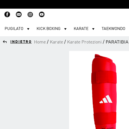
PUGILATO
KICK BOXING
KARATE
TAEKWONDO
Skip
to
INDIETRO
Home
/
Karate
/
Karate Protezioni
/ PARATIBI
content