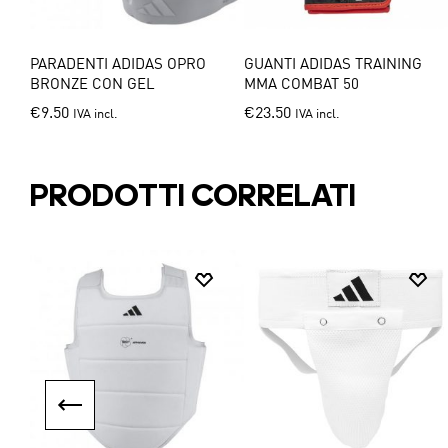
T 5
PARADENTI ADIDAS OPRO
GUANTI ADIDAS TRAINING
B
BRONZE CON GEL
MMA COMBAT 50
This
This
€
9.50
€
23.50
IVA incl.
IVA incl.
product
product
has
has
multiple
multiple
PRODOTTI CORRELATI
variants.
variants.
The
The
options
options
may
may
be
be
chosen
chosen
on
on
the
the
product
product
page
page