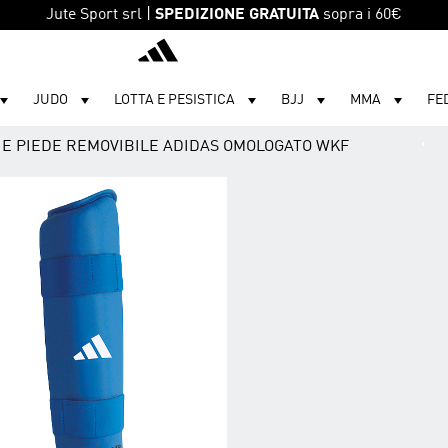
Jute Sport srl |
SPEDIZIONE GRATUITA
sopra i 60€
adidas
JUDO
LOTTA E PESISTICA
BJJ
MMA
FE
A E PIEDE REMOVIBILE ADIDAS OMOLOGATO WKF