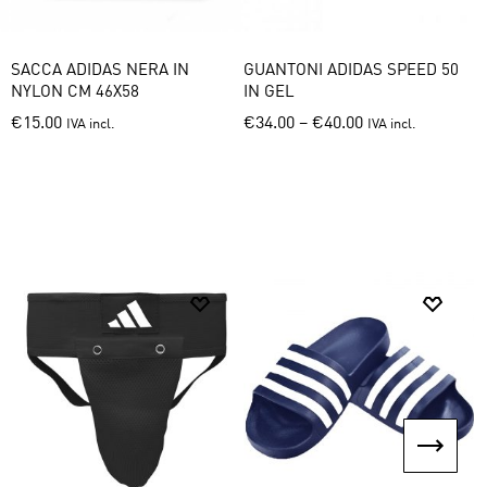
SACCA ADIDAS NERA IN
GUANTONI ADIDAS SPEED 50
S
NYLON CM 46X58
IN GEL
This
€
15.00
€
34.00
–
€
40.00
IVA incl.
IVA incl.
product
has
multiple
variants.
The
options
may
be
chosen
on
the
product
page