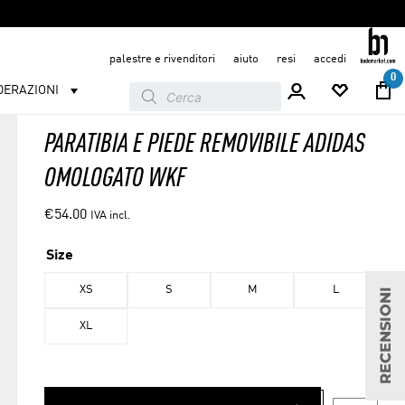
palestre e rivenditori
aiuto
resi
accedi
0
Products
DERAZIONI
search
PARATIBIA E PIEDE REMOVIBILE ADIDAS
OMOLOGATO WKF
€
54.00
IVA incl.
Size
XS
S
M
L
XL