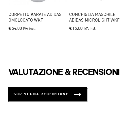
S
CORPETTO KARATE ADIDAS
CONCHIGLIA MASCHILE
OMOLOGATO WKF
ADIDAS MICROLIGHT WKF
s
This
This
€
54.00
€
15.00
IVA incl.
IVA incl.
duct
product
product
has
has
tiple
multiple
multiple
iants.
variants.
variants.
The
The
ions
options
options
y
VALUTAZIONE & RECENSIONI
may
may
be
be
sen
chosen
chosen
SCRIVI UNA RECENSIONE
on
on
the
the
duct
product
product
e
page
page