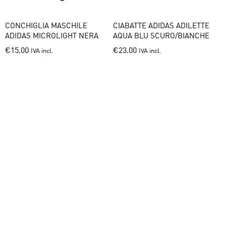
CONCHIGLIA MASCHILE
CIABATTE ADIDAS ADILETTE
K
ADIDAS MICROLIGHT NERA
AQUA BLU SCURO/BIANCHE
F
This
This
€
15.00
€
23.00
IVA incl.
IVA incl.
product
product
has
has
multiple
multiple
variants.
variants.
The
The
options
options
may
may
be
be
chosen
chosen
on
on
the
the
product
product
page
page